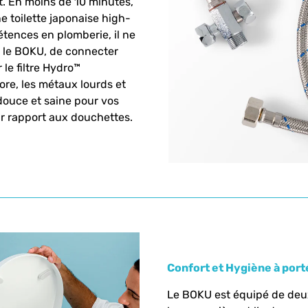
t. En moins de 10 minutes,
 toilette japonaise high-
étences en plomberie, il ne
xer le BOKU, de connecter
r le filtre Hydro™
hlore, les métaux lourds et
douce et saine pour vos
par rapport aux douchettes.
Confort et Hygiène à port
Le BOKU est équipé de deux