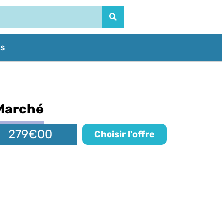
us
 Marché
279€00
Choisir l'offre