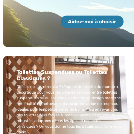
Aidez-moi à choisir
Toilettes Suspendues ou Toilettes
Classiques ?
Difficile de s’y retrouver ? L’équipe de toilette du monde a
décortiqué pour vous les critères de choix entre toilettes
suspendues ou au sol. Vous souhaitez un design moderne,
une facilité de nettoyage et une optimisation de l’espace,
idéales pour les petites salles de bains ? Ou en revanche,
des toilettes plus faciles à installer, moins coûteuses et
robustes, adaptées à tous les âges et capacités
physiques ? On vous donne tous les détails pour faire votre
choix.