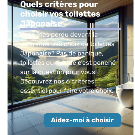
Quels critères pour
choisir vos toilettes
Japonaise
Vous êtes perdu devant la
diversitée des choix de toilettes
Japonaise? Pas de panique,
toilettes du monde c’est penché
sur la question pour vous!
Découvrez nos 6 critères
essentiel pour faire votre choix.
Aidez-moi à choisir