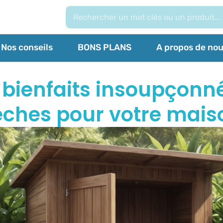
Nos conseils
BONS PLANS
A propos de no
bienfaits insoupçonné
èches pour votre mais