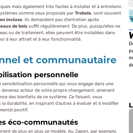
s mais également très faciles à installer et à entretenir.
s systèmes comme ceux proposés par
Trobolo
, sont souvent
son incluse
. Ils demandent peu d’entretien après
eaux de bois
suffit régulièrement. De plus, puisqu’elles ne
au ou de traitement, elles peuvent être installées dans
i à leur attrait et à leur fonctionnalité.
D
p
nnel et communautaire
m
de
bilisation personnelle
e sensibilisation personnelle qui vous engage dans une
s devenez acteur de votre propre changement, amenant
ce des bienfaits de ce système. Ce faisant, vous
 durabilité, en inspirant d’autres à évaluer et à modifier
L
ental positif.
 les éco-communautés
rient de plus en plus ce modèle. Au Japon, par exemple,