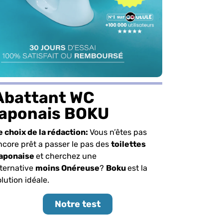
Abattant WC
japonais BOKU
e choix de la rédaction:
Vous n’êtes pas
ncore prêt a passer le pas des
toilettes
aponaise
et cherchez une
lternative
moins Onéreuse
?
Boku
est la
olution idéale.
Notre test