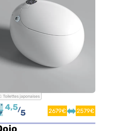
Toilettes japonaises
2679€
2579€
Dojo