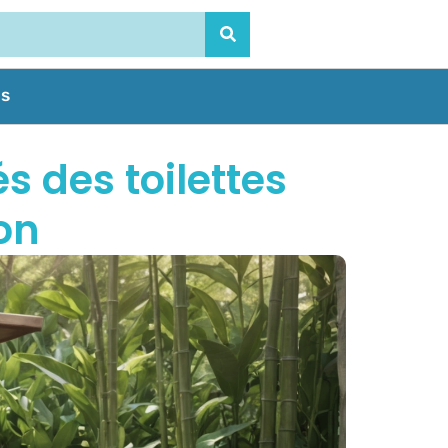
us
s des toilettes
on