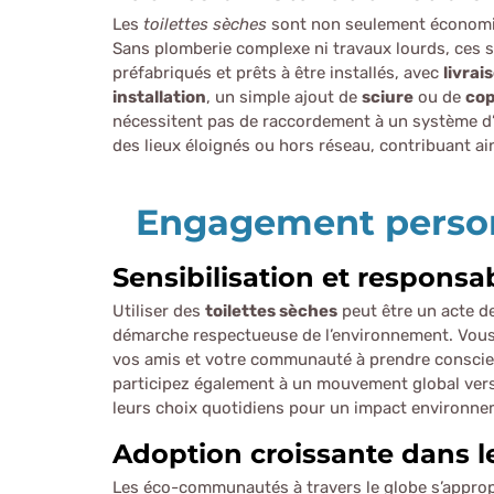
Les
toilettes sèches
sont non seulement économique
Sans plomberie complexe ni travaux lourds, ce
préfabriqués et prêts à être installés, avec
livrai
installation
, un simple ajout de
sciure
ou de
cop
nécessitent pas de raccordement à un système d’e
des lieux éloignés ou hors réseau, contribuant ains
Engagement perso
Sensibilisation et responsa
Utiliser des
toilettes sèches
peut être un acte d
démarche respectueuse de l’environnement. Vou
vos amis et votre communauté à prendre conscien
participez également à un mouvement global vers la
leurs choix quotidiens pour un impact environnem
Adoption croissante dans
Les éco-communautés à travers le globe s’approp